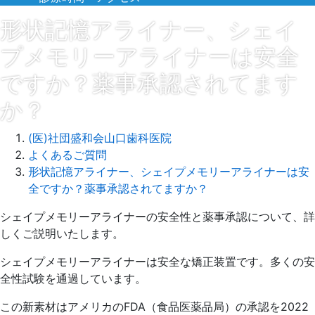
形状記憶アライナー、シェイ
プメモリーアライナーは安全
ですか？薬事承認されてます
か？
(医)社団盛和会山口歯科医院
よくあるご質問
形状記憶アライナー、シェイプメモリーアライナーは安
全ですか？薬事承認されてますか？
2025
シェイプメモリーアライナーの安全性と薬事承認について、詳
年
しくご説明いたします。
1
シェイプメモリーアライナーは安全な矯正装置です。多くの安
月
全性試験を通過しています。
22
日
この新素材はアメリカのFDA（食品医薬品局）の承認を2022