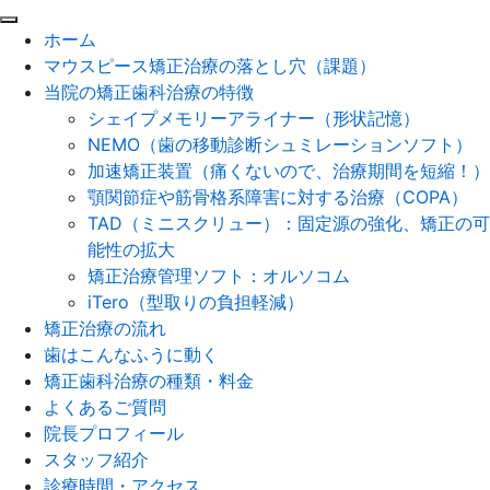
閉
ホーム
じ
マウスピース矯正治療の落とし穴（課題）
る
当院の矯正歯科治療の特徴
シェイプメモリーアライナー（形状記憶）
NEMO（歯の移動診断シュミレーションソフト）
加速矯正装置（痛くないので、治療期間を短縮！）
顎関節症や筋骨格系障害に対する治療（COPA）
TAD（ミニスクリュー）：固定源の強化、矯正の可
能性の拡大
矯正治療管理ソフト：オルソコム
iTero（型取りの負担軽減）
矯正治療の流れ
歯はこんなふうに動く
矯正歯科治療の種類・料金
よくあるご質問
院長プロフィール
スタッフ紹介
診療時間・アクセス