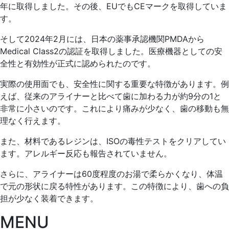
2025
山
年に取得しました。その後、EUでもCEマークを取得していま
年
口
す。
1
歯
月
科
そして2024年2月には、日本の薬事承認機関PMDAから
22
医
Medical Class2の認証を取得しました。医療機器としての安
日
院
全性と有効性が正式に認められたのです。
実際の使用面でも、安全性に関する重要な特徴があります。例
えば、従来のアライナーと比べて歯に加わる力が約9分の1と
非常に小さいのです。これにより痛みが少なく、歯の移動も無
理なく行えます。
また、材料であるレジンは、ISOの毒性テストをクリアしてい
ます。アレルギー反応も報告されていません。
さらに、アライナーは60度程度のお湯で柔らかくなり、体温
で元の形状に戻る特性があります。この特徴により、歯への負
担が少なく装着できます。
MENU