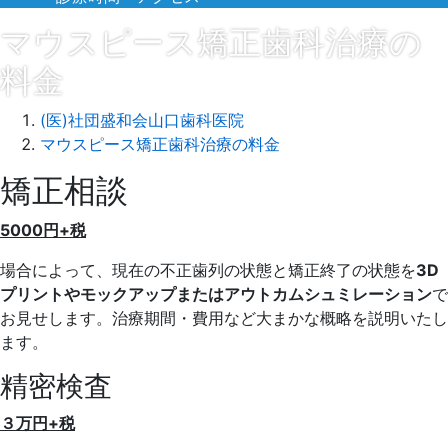
マウスピース矯正歯科治療の
料金
(医)社団盛和会山口歯科医院
マウスピース矯正歯科治療の料金
矯正相談
2022
年
5000円+税
3
月
場合によって、現在の不正歯列の状態と矯正終了の状態を
3D
4
プリ
ントやモックアップまたはアウトカムシュミレーション
で
日
お見せし
ます。治療期間・費用など大まかな概略を説明いたし
2024
山
ます。
年
口
12
歯
精密検査
月
科
24
医
３万円+税
日
院