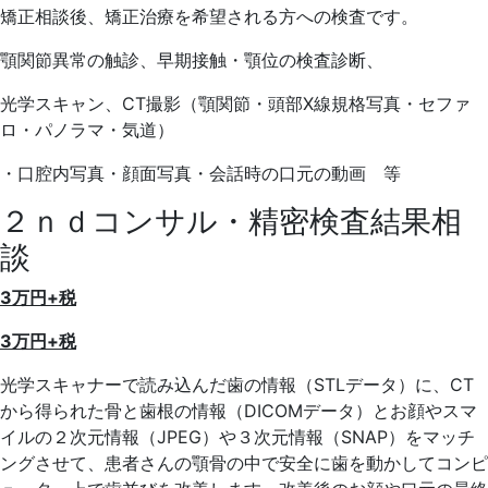
矯正相談後、矯正治療を希望される方への検査です。
顎関節異常の触診、早期接触・顎位の検査診断、
光学スキャン、CT撮影（顎関節・頭部X線規格写真・セファ
ロ・
パノラマ・気道）
・口腔内写真・顔面写真・会話時の口元の動画 等
２ｎｄコンサル・精密検査結果相
談
3万円+税
3万円+税
光学スキャナーで読み込んだ歯の情報（STLデータ）に、
CT
から得られた骨と歯根の情報（DICOMデータ）
とお顔やスマ
イルの２次元情報（JPEG）や３次元情報（
SNAP）をマッチ
ングさせて、
患者さんの顎骨の中で安全に歯を動かしてコンピ