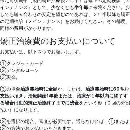
保定前後期中（動的矯正治療後２年半）は矯正の定期検診（
メ
インテナンス）として、少なくとも
半年毎
に来院ください。
少
しでも噛み合わせの安定を望むのであれば、
２年半以降も矯正
の定期検診（メインテナンス）
をお続けください。その都度、
同様の費用がかかります。
矯正治療費のお支払いについて
お支払いは、以下３つでお願いします。
➀クレジットカード
②デンタルローン
③現金。
③の場合
治療開始時に全額
か、または、
治療開始時に60％
お
支払い頂き、治療開始1年後または、
治療が１年以内に終了す
る場合は動的矯正治療終了までに残金を
と
いう形（２回の分割
払い）になります。
②を選択の場合、審査が必要です。通らなければ、①または
②
の方法でお支払いいただきます。