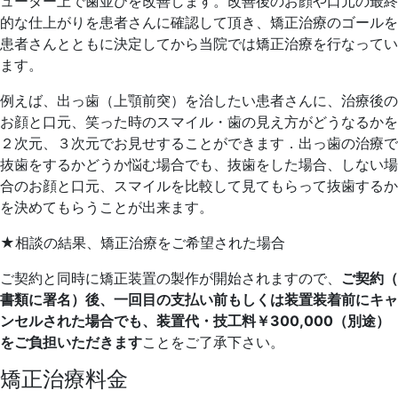
ューター上で歯並
びを改善します。
改善後のお顔や口元の最終
的な仕上がりを患者さんに確認して頂き
、
矯正治療のゴールを
患者さんとともに決定してから当院では矯正治
療を行なってい
ます。
例えば、出っ歯（上顎前突）を治したい患者さんに、
治療後の
お顔と口元、笑った時のスマイル・
歯の見え方がどうなるかを
２次元、
３次元でお見せすることができます．
出っ歯の治療で
抜歯をするかどうか悩む場合でも、
抜歯をした場合、しない場
合のお顔と口元、
スマイルを比較して見てもらって抜歯するか
を決めてもらうことが
出来ます。
★相談の結果、矯正治療をご希望された場合
ご契約と同時に矯正装置の製作が開始されますので、
ご契約（
書類に署名）後、
一回目の支払い前もしくは装置装着前にキャ
ンセルされた場合でも
、装置代・技工料￥300,000（別途）
をご負担いただきます
ことをご了承下さい。
矯正治療料金