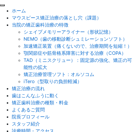
閉
ホーム
じ
マウスピース矯正治療の落とし穴（課題）
る
当院の矯正歯科治療の特徴
シェイプメモリーアライナー（形状記憶）
NEMO（歯の移動診断シュミレーションソフト）
加速矯正装置（痛くないので、治療期間を短縮！）
顎関節症や筋骨格系障害に対する治療（COPA）
TAD（ミニスクリュー）：固定源の強化、矯正の可
能性の拡大
矯正治療管理ソフト：オルソコム
iTero（型取りの負担軽減）
矯正治療の流れ
歯はこんなふうに動く
矯正歯科治療の種類・料金
よくあるご質問
院長プロフィール
スタッフ紹介
診療時間・アクセス