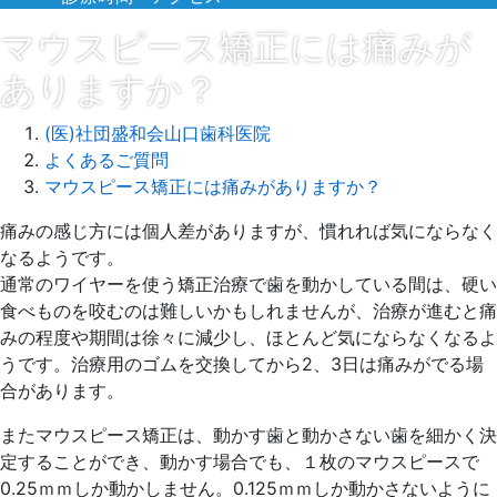
マウスピース矯正には痛みが
ありますか？
(医)社団盛和会山口歯科医院
よくあるご質問
マウスピース矯正には痛みがありますか？
2025
痛みの感じ方には個人差がありますが、慣れれば気にならなく
年
なるようです。
1
通常のワイヤーを使う矯正治療で歯を動かしている間は、硬い
月
食べものを咬むのは難しいかもしれませんが、治療が進むと痛
22
みの程度や期間は徐々に減少し、ほとんど気にならなくなるよ
日
うです。治療用のゴムを交換してから2、3日は痛みがでる場
2025
山
合があります。
年
口
またマウスピース矯正は、動かす歯と動かさない歯を細かく決
1
歯
定することができ、動かす場合でも、１枚のマウスピースで
月
科
0.25ｍｍしか動かしません。0.125ｍｍしか動かさないように
22
医