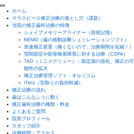
閉
ホーム
じ
マウスピース矯正治療の落とし穴（課題）
る
当院の矯正歯科治療の特徴
シェイプメモリーアライナー（形状記憶）
NEMO（歯の移動診断シュミレーションソフト）
加速矯正装置（痛くないので、治療期間を短縮！）
顎関節症や筋骨格系障害に対する治療（COPA）
TAD（ミニスクリュー）：固定源の強化、矯正の可
能性の拡大
矯正治療管理ソフト：オルソコム
iTero（型取りの負担軽減）
矯正治療の流れ
歯はこんなふうに動く
矯正歯科治療の種類・料金
よくあるご質問
院長プロフィール
スタッフ紹介
診療時間・アクセス