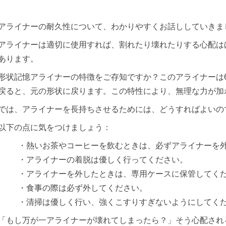
アライナーの耐久性について、わかりやすくお話ししていきま
2
0
アライナーは適切に使用すれば、割れたり壊れたりする心配は
2
あります。
5
年
形状記憶アライナーの特徴をご存知ですか？このアライナーは
2
月
戻ると、元の形状に戻ります。この特性により、無理な力が加
7
日
では、アライナーを長持ちさせるためには、どうすればよいの
山
口
以下の点に気をつけましょう：
歯
科
・熱いお茶やコーヒーを飲むときは、必ずアライナーを
年
医
・アライナーの着脱は優しく行ってください。
院
月
・アライナーを外したときは、専用ケースに保管してく
日
・食事の際は必ず外してください。
・清掃は優しく行い、強くこすりすぎないようにしてく
「もし万が一アライナーが壊れてしまったら？」そう心配され