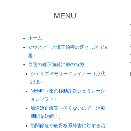
MENU
ホーム
マウスピース矯正治療の落とし穴（課
題）
当院の矯正歯科治療の特徴
2
0
シェイプメモリーアライナー（形状
2
記憶）
5
NEMO（歯の移動診断シュミレーシ
2
ョンソフト）
7
加速矯正装置（痛くないので、治療
期間を短縮！）
顎関節症や筋骨格系障害に対する治