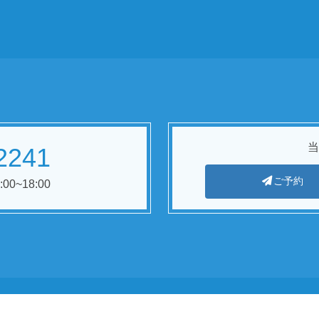
当
2241
ご予約
00~18:00
Copyright
© (医)社団盛和会山口歯科医院
All Rights Reserved.